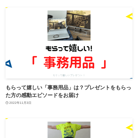
もらって嬉しい「事務用品」は？プレゼントをもらっ
た方の感動エピソードをお届け
2022年11月3日