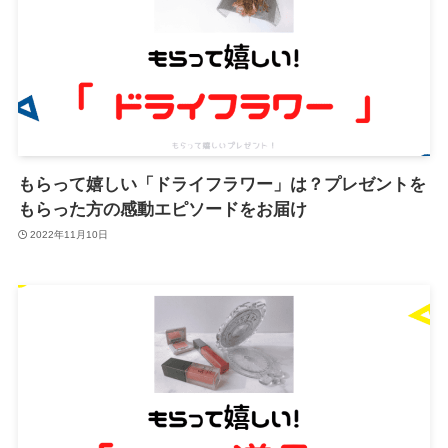
もらって嬉しい「ドライフラワー」は？プレゼントを
もらった方の感動エピソードをお届け
2022年11月10日