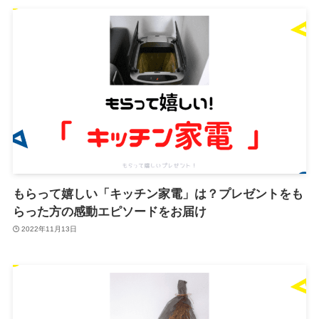
もらって嬉しい「キッチン家電」は？プレゼントをも
らった方の感動エピソードをお届け
2022年11月13日