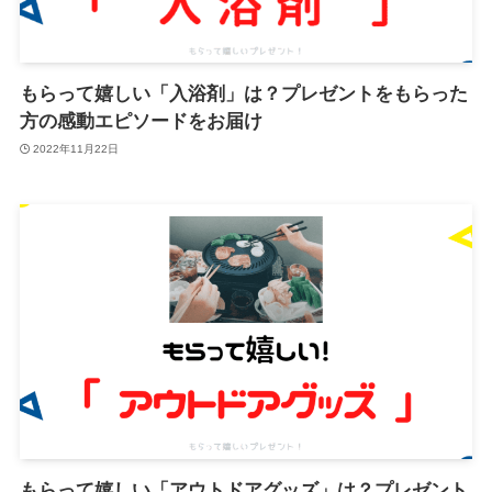
もらって嬉しい「入浴剤」は？プレゼントをもらった
方の感動エピソードをお届け
2022年11月22日
もらって嬉しい「アウトドアグッズ」は？プレゼント