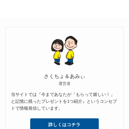
さくちょ＆あみぃ
運営者
当サイトでは『今まであなたが「もらって嬉しい！」
と記憶に残ったプレゼントを1つ紹介』というコンセプ
トで情報発信しています。
詳しくはコチラ