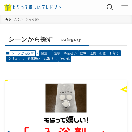
ホーム
シーンから探す
シーンから探す
– category –
シーンから探す
誕生日
進学・卒業祝い
就職・退職
出産・子育て
クリスマス
新築祝い
結婚祝い
その他