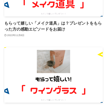
もらって嬉しい「メイク道具」は？プレゼントをもら
った方の感動エピソードをお届け
2022年11月8日