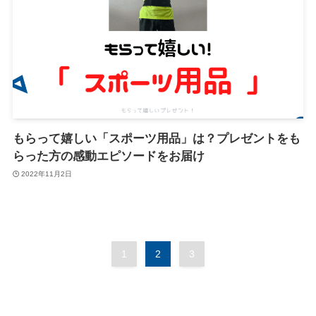
もらって嬉しい「スポーツ用品」は？プレゼントをも
らった方の感動エピソードをお届け
2022年11月2日
1
2
3