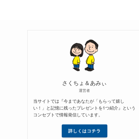
さくちょ＆あみぃ
運営者
当サイトでは『今まであなたが「もらって嬉し
い！」と記憶に残ったプレゼントを1つ紹介』という
コンセプトで情報発信しています。
詳しくはコチラ