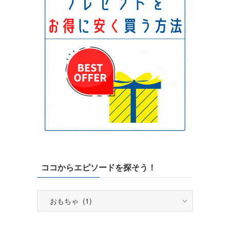
ココからエピソードを探そう！
コ
コ
か
ら