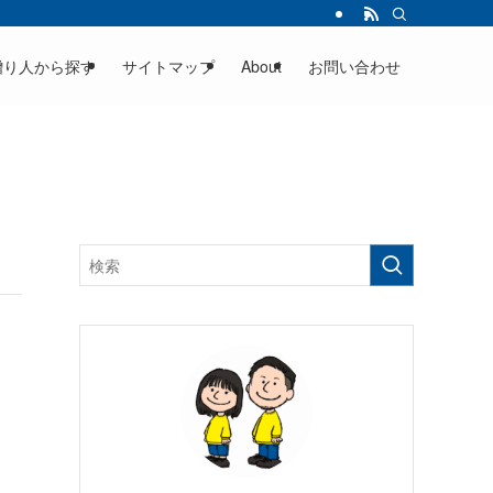
贈り人から探す
サイトマップ
About
お問い合わせ