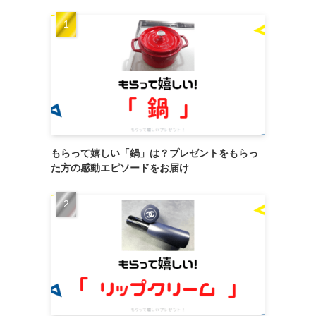
もらって嬉しい「鍋」は？プレゼントをもらっ
た方の感動エピソードをお届け