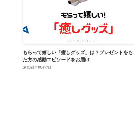
もらって嬉しい「癒しグッズ」は？プレゼントをも
た方の感動エピソードをお届け
2022年10月17日