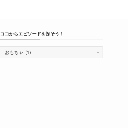
エ
ピ
ソ
ー
ド
ココからエピソードを探そう！
を
探
コ
そ
う！
コ
か
ら
エ
ピ
ソ
ー
ド
を
探