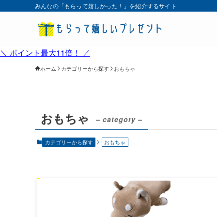
みんなの「もらって嬉しかった！」を紹介するサイト
＼ ポイント最大11倍！ ／
ホーム
カテゴリーから探す
おもちゃ
おもちゃ
– category –
カテゴリーから探す
おもちゃ